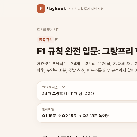
PlayBook
P
스포츠 규칙·통계 지식 사전
홈
/
룰·통계
/
F1
종목 규칙
F1
F1 규칙 완전 입문: 그랑프리
2026년 포뮬러 1은 24개 그랑프리, 11개 팀, 22대의 
아웃, 포인트 배분, 깃발 신호, 피트스톱 의무 규정까지 알아
2026 시즌 규모
24개 그랑프리 · 11개 팀 · 22대
퀄리파잉
Q1 18분 → Q2 15분 → Q3 13분 녹아웃