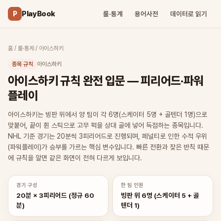
PlayBook
P
룰·통계
용어사전
데이터로 읽기
홈
/
룰·통계
/
아이스하키
종목 규칙
아이스하키
아이스하키 규칙 완전 입문 — 피리어드·파워
플레이
아이스하키는 빙판 위에서 양 팀이 각 6명(스케이터 5명 + 골텐더 1명)으로
맞붙어, 끝이 휜 스틱으로 고무 퍽을 상대 골에 넣어 득점하는 종목입니다.
NHL 기준 경기는 20분씩 3피리어드로 진행되며, 페널티로 인한 수적 우위
(파워플레이)가 승부를 가르는 핵심 변수입니다. 빠른 전환과 잦은 반칙 때문
에 규칙을 알면 같은 화면이 전혀 다르게 보입니다.
경기 구성
한 팀 인원
20분 × 3피리어드 (정규 60
빙판 위 6명 (스케이터 5 + 골
분)
텐더 1)