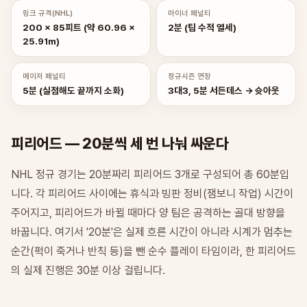
링크 규격(NHL)
마이너 페널티
200 × 85피트 (약 60.96 ×
2분 (팀 수적 열세)
25.91m)
메이저 페널티
정규시즌 연장
5분 (실점해도 끝까지 소화)
3대3, 5분 서든데스 → 슛아웃
피리어드 — 20분씩 세 번 나눠 싸운다
NHL 정규 경기는 20분짜리 피리어드 3개로 구성되어 총 60분입
니다. 각 피리어드 사이에는 휴식과 빙판 정비(잼보니 작업) 시간이
주어지고, 피리어드가 바뀔 때마다 양 팀은 공격하는 골대 방향을
바꿉니다. 여기서 '20분'은 실제 흐른 시간이 아니라 시계가 멈추는
순간(퍽이 죽거나 반칙 등)을 뺀 순수 플레이 타임이라, 한 피리어드
의 실제 진행은 30분 이상 걸립니다.