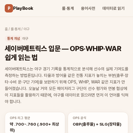
PlayBook
P
룰·통계
용어사전
데이터로 읽기
홈
/
룰·통계
/
야구
통계 개념
야구
세이버메트릭스 입문 — OPS·WHIP·WAR
쉽게 읽는 법
세이버메트릭스는 야구 경기 기록을 통계적으로 분석해 선수의 실제 기여도를
측정하는 방법론입니다. 타율과 방어율 같은 전통 지표가 놓치는 부분(출루·장
타·수비 운·구단 기여)을 보완하기 위해 OPS, WHIP, WAR 같은 지표가 만
들어졌습니다. 오늘날 거의 모든 메이저리그 구단이 선수 평가와 연봉 협상에
이 지표들을 활용하기 때문에, 야구를 데이터로 읽으려면 먼저 이 언어를 익혀
야 합니다.
OPS 리그 평균
OPS 공식
약 .700~.760 (.900+ 최상
OBP(출루율) + SLG(장타율)
위)