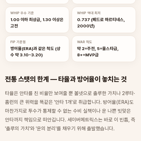
WHIP 우수 기준
WHIP 역대 최저
1.00 이하 최상급, 1.30 이상은
0.737 (페드로 마르티네스,
고전
2000년)
FIP 기준점
WAR 척도
방어율(ERA)과 같은 척도 (상
약 2=주전, 5=올스타급,
수 약 3.10~3.20)
8+=MVP급
전통 스탯의 한계 — 타율과 방어율이 놓치는 것
타율은 안타를 친 비율만 보여줄 뿐 볼넷으로 출루한 가치나 2루타·
홈런의 큰 위력을 똑같은 '안타 1개'로 취급합니다. 방어율(ERA)도
마찬가지로 투수가 통제할 수 없는 수비 실책이나 운 나쁜 빗맞은
안타까지 책임으로 떠안깁니다. 세이버메트릭스는 바로 이 빈틈, 즉
'출루의 가치'와 '운의 분리'를 채우기 위해 출발했습니다.